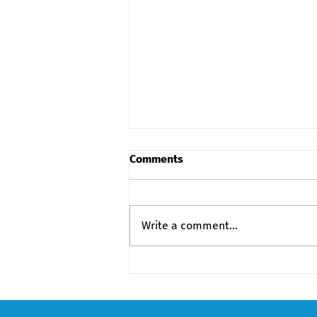
Comments
Write a comment...
GREDA-ს
წარმომადგენლებმა
„ჯორჯიან სთილ
ინჟინერინგის“