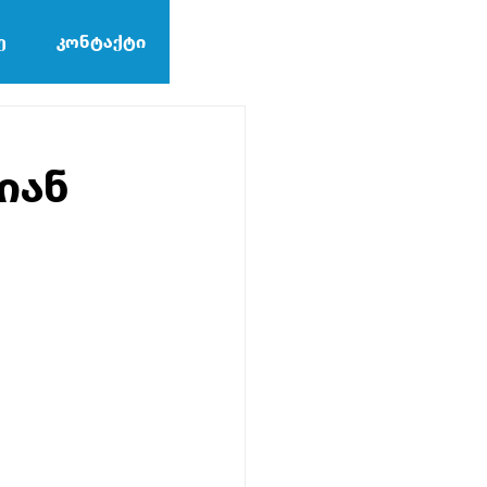
ე
კონტაქტი
ს
იან