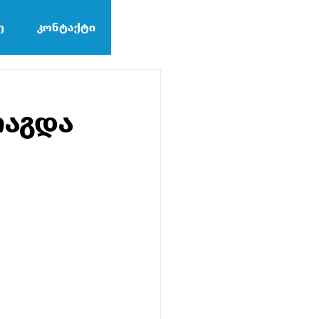
ე
კონტაქტი
რაგდა