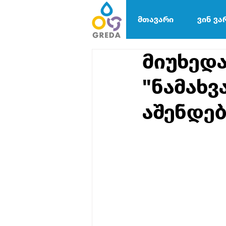
მთავარი
ვინ ვა
მიუხედ
"ნამახვ
აშენდებ