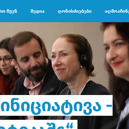
რთ ჩვენ
მედია
ღონისძიებები
აღმოაჩინ
ინიციატივა -