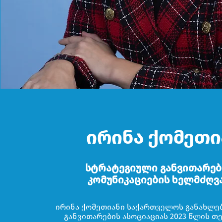
ირინა ქომეთი
სტრატეგიული განვითარებ
კომუნიკაციების ხელმძღვ
ირინა ქომეთიანი საქართველოს განახლე
განვითარების ასოციაციას 2023 წლის 