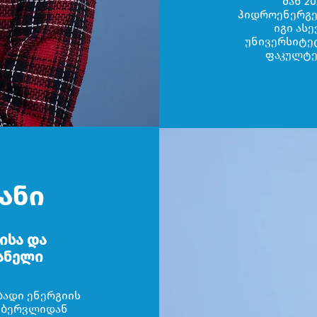
მან 2
ჰიდროენერგე
იგი ას
უნივერსიტე
ფაკულტე
ანი
ისა და
ანელი
ბადი ენერგიის
თებერვლიდან