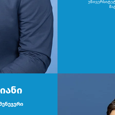
უნივერსიტეტ
მა
იანი
მენეჯერი