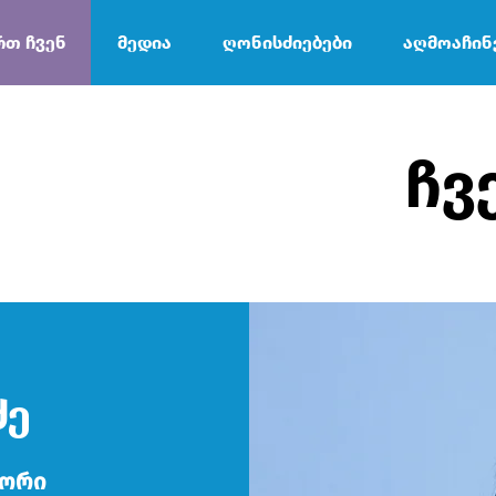
რთ ჩვენ
მედია
ღონისძიებები
აღმოაჩინ
ჩვ
ძე
ტორი