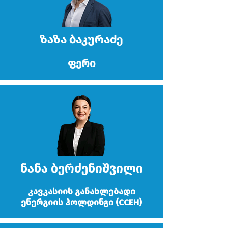
ზაზა ბაკურაძე
ფერი
ნანა ბერძენიშვილი
კავკასიის განახლებადი
ენერგიის ჰოლდინგი (CCEH)