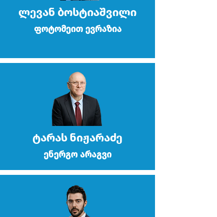
ლევან ბოსტიაშვილი
ფოტომეით ევრაზია
ტარას ნიჟარაძე
ენერგო არაგვი